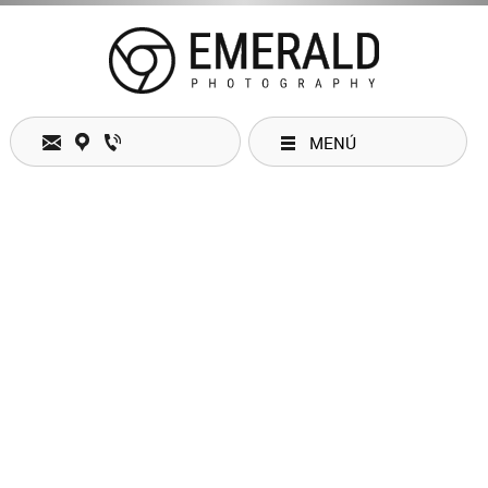
MENÚ
Horario de atención
Lunes
09:00 am
-
06:00 pm
Martes
09:00 am
-
06:00 pm
Miércoles
09:00 am
-
06:00 pm
Jueves
09:00 am
-
06:00 pm
Viernes
09:00 am
-
06:00 pm
Sábado
Cerrado
Domingo
Cerrado
Contactos
Dirección